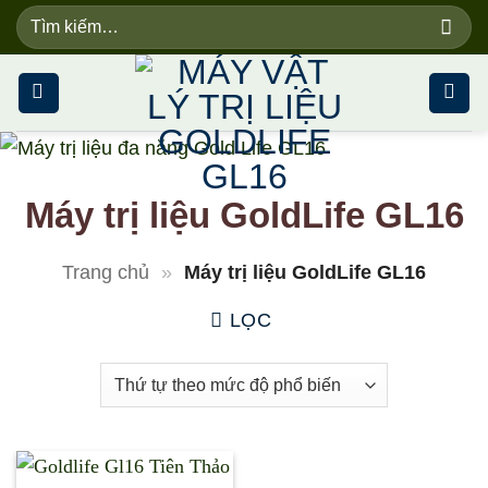
Skip
Tìm
kiếm:
to
content
Máy trị liệu GoldLife GL16
Trang chủ
»
Máy trị liệu GoldLife GL16
LỌC