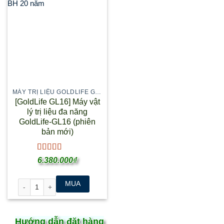
BH 20 năm
MÁY TRỊ LIỆU GOLDLIFE GL16
[GoldLife GL16] Máy vật
lý trị liệu đa năng
GoldLife-GL16 (phiên
bản mới)
Được xếp
6.380.000
₫
hạng
4.95
5
sao
[GoldLife GL16] Máy vật lý trị liệu đa năng GoldLife-GL16 (phiên 
MUA
Hướng dẫn đặt hàng