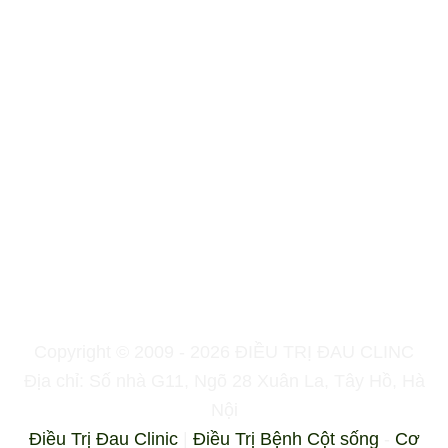
Copyright © 2009 - 2026 ĐIỀU TRỊ ĐAU CLINC
Địa chỉ: Số nhà G11, Ngõ 28 Xuân La, Tây Hồ, Hà
Nội
Điều Trị Đau Clinic
|
Điều Trị Bệnh Cột sống
-
Cơ