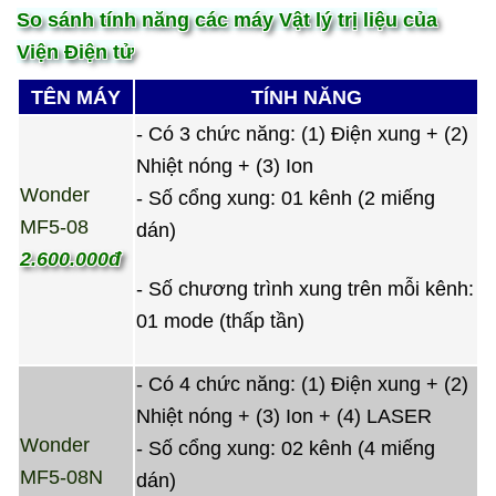
So sánh tính năng các máy Vật lý trị liệu của
Viện Điện tử
TÊN MÁY
TÍNH NĂNG
- Có 3 chức năng: (1) Điện xung + (2)
Nhiệt nóng + (3) Ion
Wonder
- Số cổng xung: 01 kênh (2 miếng
MF5-08
dán)
2.600.000đ
- Số chương trình xung trên mỗi kênh:
01 mode (thấp tần)
- Có 4 chức năng: (1) Điện xung + (2)
Nhiệt nóng + (3) Ion + (4) LASER
Wonder
- Số cổng xung: 02 kênh (4 miếng
MF5-08N
dán)