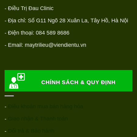
- Điều Trị Đau Clinic
- Địa chỉ: Số G11 Ngõ 28 Xuân La, Tây Hồ, Hà Nội
- Điện thoại: 084 589 8686
- Email: maytrilieu@viendientu.vn
CHÍNH SÁCH & QUY ĐỊNH
-
Điều khoản mua bán hàng hóa
-
Giao nhận & Thanh toán
-
Đổi trả & Bảo hành